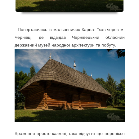
Повертаючись із мальовничих Карпат їхав через м.
Чернівці, де відвідав Чернівецький обласний
державний музей народної архітектури та побуту.
Враження просто казкові, таке відчуття що перенісся