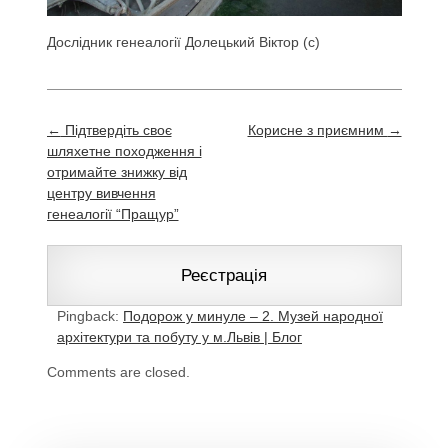
Дослідник генеалогії Долецький Віктор (с)
Post
←
Підтвердіть своє
Корисне з приємним
→
navigation
шляхетне походження і
отримайте знижку від
центру вивчення
генеалогії “Пращур”
Реєстрація
Pingback:
Подорож у минуле – 2. Музей народної
архітектури та побуту у м.Львів | Блог
Comments are closed.