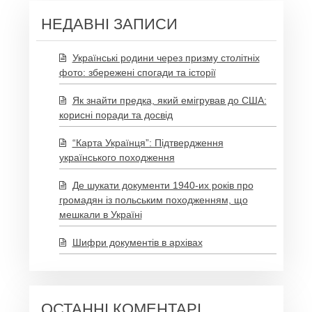
НЕДАВНІ ЗАПИСИ
Українські родини через призму столітніх
фото: збережені спогади та історії
Як знайти предка, який емігрував до США:
корисні поради та досвід
“Карта Українця”: Підтвердження
українського походження
Де шукати документи 1940-их років про
громадян із польським походженням, що
мешкали в Україні
Шифри документів в архівах
ОСТАННІ КОМЕНТАРІ