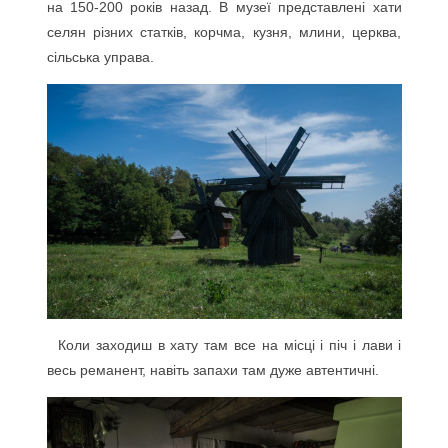
на 150-200 років назад. В музеї представлені хати
селян різних статків, корчма, кузня, млини, церква,
сільська управа.
Коли заходиш в хату там все на місці і піч і лави і
весь реманент, навіть запахи там дуже автентичні.