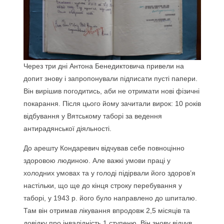
Через три дні Антона Бенедиктовича привели на
допит знову і запропонували підписати пусті папери.
Він вирішив погодитись, аби не отримати нові фізичні
покарання. Після цього йому зачитали вирок: 10 років
відбування у Вятському таборі за ведення
антирадянської діяльності.
До арешту Кондаревич відчував себе повноцінно
здоровою людиною. Але важкі умови праці у
холодних умовах та у голоді підірвали його здоров’я
настільки, що ще до кінця строку перебування у
таборі, у 1943 р. його було направлено до шпиталю.
Там він отримав лікування впродовж 2,5 місяців та
довідку про інвалідність 1 ступеню. Він знову відчув