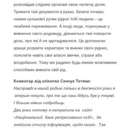
розповідав слідчим органам свою нелегку долю.
Тримати такі документи в руках, бачити почерк,
нажим кулькової ручки рідної тобі людини – це
неабиякі переживання. А іноді люди, поринувши у
вивчення свого родоводу, дізнаються такі повороти
доль, про які й не здогадувалися. Це допомагає
краще розуміти характери та вчинки своїх рідних,
пояснити навіть свої власні звички, страхи або
вподобання. Тому ми радимо будь-якими можливими
способами вивчати свій рід.
Коментар від клієнтки Сенчук Тетяни:
Насправді в нашій родині тільки в дев’яності роки я
вперше почула, про те що наш дідусь був у тюрмі.
І більше ніяких подробиць.
Два роки потому я натрапила на сайт
«Національний банк репресованих осіб», де
знайшла стислу інформацію, щодо нього. Так