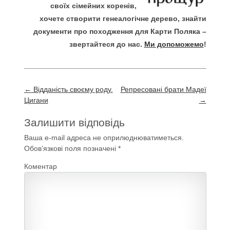
своїх сімейних коренів,
хочете створити генеалогічне дерево, знайти
документи про походження для Карти Поляка –
звертайтеся до нас.
Ми допоможемо
!
Post
←
Відданість своєму роду.
Репресовані брати Мадеї
navigation
Цигани
→
Залишити відповідь
Ваша e-mail адреса не оприлюднюватиметься.
Обов’язкові поля позначені
*
Коментар