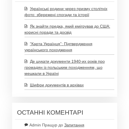
Українські родини через призму столітніх
фото: збережені спогади та історії
Як знайти предка, який емігрував до США:
корисні поради та досвід
“Карта Українця”: Підтвердження
українського походження
Де шукати документи 1940-их років про
громадян із польським походженням, що
мешкали в Україні
Шифри документів в архівах
ОСТАННІ КОМЕНТАРІ
Admin Пращур
до
Запитання