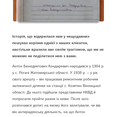
Історія, що відкрилася нам у нещодавних
пошуках коріння однієї з наших клієнток,
настільки вразила нас своїм трагізмом, що ми не
можемо не поділитися нею з вами.
Антон Бенедиктович Кондаревич народився у 1904 р.
у с. Рогачі Житомирської області. У 1938 р. – у рік
свого арешту – він працював ремонтним робочим
залізничної ділянки на станції с. Козятин Вінницької
області. До нього підійшли представники НКВД й
попросили пройти разом із ними. Після чого
розпочався допит, на якому його запитували, чи вів
він антирадянську діяльність, на що Антон