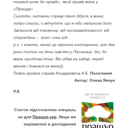
почався шлях до правди., який привів мене у
«Пращур»
Сьогодні, читаючи справу свого дідуся, в мене,
попри сльози, є відчуття, що я ніби звільнила його.
Звільнила від таємниці, від несправедливості, від
страждань – його і наш рід.
p.s. І знаєте, нехай це звучить езотерично, але два
роки поспіль на день пам‘яті у Пасхальні дні, до
мене прилітав птах. Він сідав на забор, перед
вікном і дивився на мене))
Повна архівна справа Кондаревича А.Б.
Посилання
Автор: Олена Янчук
P.S.
Статтю підготовлено спеціаль
но для
Пращур.укр
. Якщо ви
зацікавлені в дослідженні