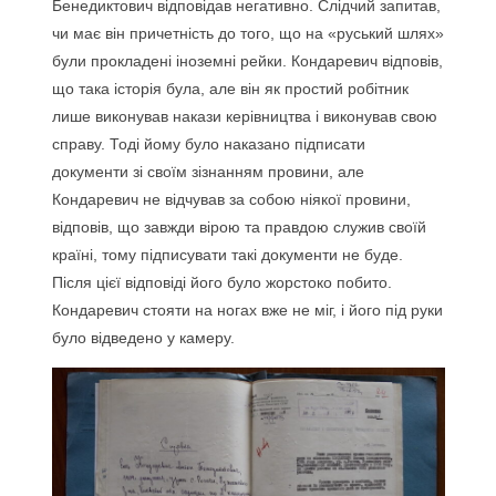
Бенедиктович відповідав негативно. Слідчий запитав,
чи має він причетність до того, що на «руський шлях»
були прокладені іноземні рейки. Кондаревич відповів,
що така історія була, але він як простий робітник
лише виконував накази керівництва і виконував свою
справу. Тоді йому було наказано підписати
документи зі своїм зізнанням провини, але
Кондаревич не відчував за собою ніякої провини,
відповів, що завжди вірою та правдою служив своїй
країні, тому підписувати такі документи не буде.
Після цієї відповіді його було жорстоко побито.
Кондаревич стояти на ногах вже не міг, і його під руки
було відведено у камеру.