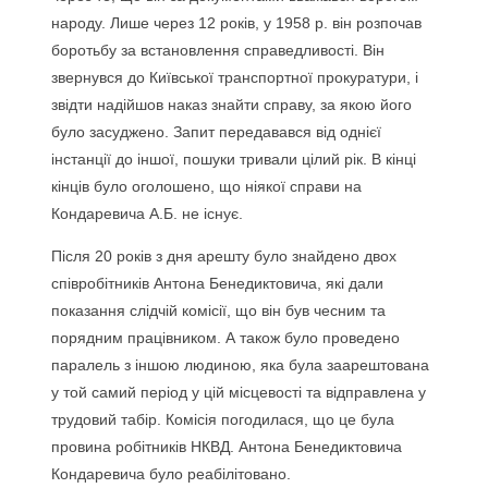
народу. Лише через 12 років, у 1958 р. він розпочав
боротьбу за встановлення справедливості. Він
звернувся до Київської транспортної прокуратури, і
звідти надійшов наказ знайти справу, за якою його
було засуджено. Запит передавався від однієї
інстанції до іншої, пошуки тривали цілий рік. В кінці
кінців було оголошено, що ніякої справи на
Кондаревича А.Б. не існує.
Після 20 років з дня арешту було знайдено двох
співробітників Антона Бенедиктовича, які дали
показання слідчій комісії, що він був чесним та
порядним працівником. А також було проведено
паралель з іншою людиною, яка була заарештована
у той самий період у цій місцевості та відправлена у
трудовий табір. Комісія погодилася, що це була
провина робітників НКВД. Антона Бенедиктовича
Кондаревича було реабілітовано.