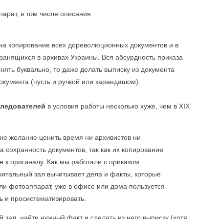
арат, в том числе описания.
а копирование всех дореволюционных документов и в
ранящихся в архивах Украины. Вся абсурдность приказа
лнять буквально, то даже делать выписку из документа
документа (пусть и ручкой или карандашом).
следователей
в условия работы несколько хуже, чем в XIX
о не желание ценить время ни архивистов ни
а сохранность документов, так как их копирование
е к оригиналу. Как мы работали с приказом:
 читальный зал вычитывает дела и факты, которые
или фотоаппарат, уже в офисе или дома пользуется
ь и просистематизировать.
 зал, найти нужный факт и сделать из него выписку (хотя