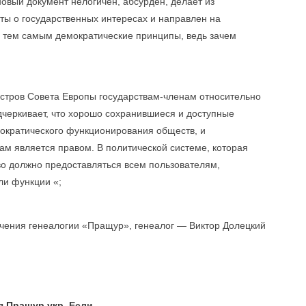
 новый документ нелогичен, абсурден, делает из
ты о государственных интересах и направлен на
я тем самым демократические принципы, ведь зачем
стров Совета Европы государствам-членам относительно
дчеркивает, что хорошо сохранившиеся и доступные
ократического функционирования обществ, и
вам является правом. В политической системе, которая
во должно предоставляться всем пользователям,
ли функции «;
чения генеалогии «Пращур», генеалог — Виктор Долецкий
ля
Пращур.укр
. Если