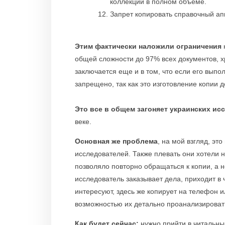
коллекции в полном объеме.
Запрет копировать справочный апп
Этим фактически наложили ограничения
н
общей сложности до 97% всех документов, х
заключается еще и в том, что если его выпо
запрещено, так как это изготовление копии 
Это все в общем загоняет украинских ис
веке.
Основная же проблема
, на мой взгляд, эт
исследователей. Также плевать они хотели н
позволяло повторно обращаться к копии, а н
исследователь заказывает дела, приходит в
интересуют, здесь же копирует на телефон 
возможностью их детально проанализироват
Как будет сейчас:
нужно прийти в читальный