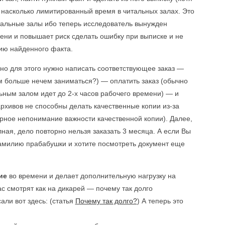
насколько лимитированный время в читальных залах. Это
тальные залы ибо теперь исследователь вынужден
мени и повышает риск сделать ошибку при выписке и не
пию найденного факта.
 но для этого нужно написать соответствующее заказ —
ам больше нечем заниматься?) — оплатить заказ (обычно
ьным залом идет до 2-х часов рабочего времени) — и
рхивов не способны делать качественные копии из-за
арное непонимание важности качественной копии). Далее,
лная, дело повторно нельзя заказать 3 месяца. А если Вы
амилию прабабушки и хотите посмотреть документ еще
ие
во времени и делает дополнительную нагрузку на
ас смотрят как на дикарей — почему так долго
ли вот здесь: (статья
Почему так долго?
) А теперь это