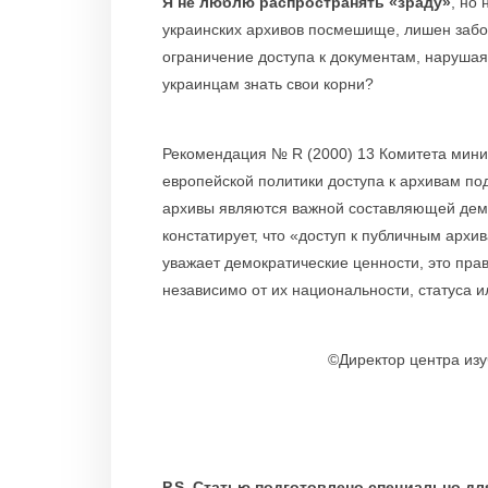
Я не люблю распространять «зраду»
, но
украинских архивов посмешище, лишен забо
ограничение доступа к документам, наруша
украинцам знать свои корни?
Рекомендация № R (2000) 13 Комитета мини
европейской политики доступа к архивам по
архивы являются важной составляющей дем
констатирует, что «доступ к публичным архи
уважает демократические ценности, это пра
независимо от их национальности, статуса и
©Директор центра изу
P.S. Статью подготовлено специально д