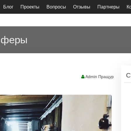
Блог
Проекты
Вопросы
Отзывы
Партнеры
К
 сферы
С
Admin Пращур