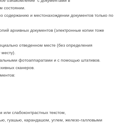
ное ознакомление с документами в
м состоянии.
по содержанию и местонахождении документов только по
копий архивных документов (электронные копии тоже
ециально отведенном месте (без определения
 месту).
кальными фотоаппаратами и с помощью штативов.
хивных сканеров.
ментов:
 или слабоконтрастных текстом,
ью, гуашью, карандашом, углем, железо-галловыми